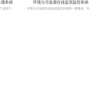
处理系统
环境与污染源在线监测监控系统
xStream多通道流式数据处理系统是一个适用于复杂应用场景的高性能、高并发、高可靠性、高可伸缩性的分布式实时数据处理系统。
环境与污染源在线监测监控系统是一套集省、市和区县分局三级污染源监控信息于一体的污染源统一监管平台。