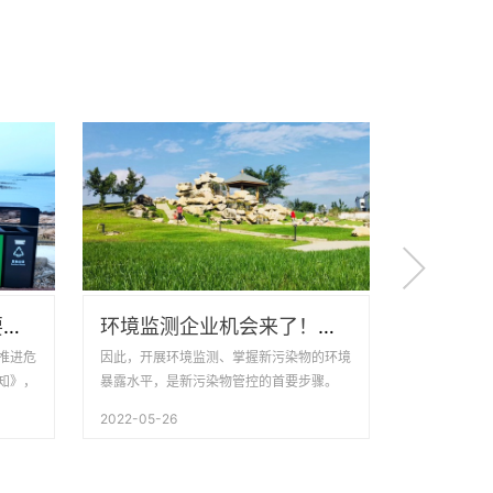

生态环境部发布通知，要求进一步推进危险废物环境管理信息化工作！
环境监测企业机会来了！新污染物“大筛”即将启动
推进危
因此，开展环境监测、掌握新污染物的环境
环保小贴士
知》，
暴露水平，是新污染物管控的首要步骤。
少O3污染做
息化水
使用空调时
2022-05-26
2022-05-18
信息化
与汽车尾气
O3减排的有