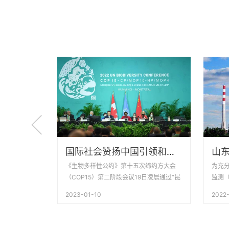

重金属污染如何防治？今天论重金属污水处理！
国际社会赞扬中国引领和推动全球生物多样性保护
处理技术……
《生物多样性公约》第十五次缔约方大会
为充
它们究竟如何
（COP15）第二阶段会议19日凌晨通过“昆
监测
明-蒙特利尔全球生物多样性框架”（简称
管理
2023-01-10
2022-
“框架”）。与会人士认为，“框架”是大会最
环境
具代表性、标志性的成果，中国为“框架”通
保护
过发挥了引领作用，为推动全球生态文明建
自动